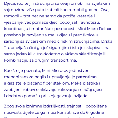
Djeca, roditelji i stručnjaci su ovaj romobil na svjetskim
sajmovima više puta izabrali kao romobil godine
! Ovaj
romobil – trotinet ne samo da potiče kretanje i
vježbanje, već pomaže djeci poboljšati ravnotežu,
koordinaciju i motoričke sposobnosti. Mini Micro Deluxe
posebno je razvijen za malu djecu i predškolce u
s
a
radnji sa švicarskim medicinskim stručnjacima. Drška
T-
upravljača
čini ga još sigurnijim i ista je sklopiva – na
samo jedan klik, što dodatno olakšava skladištenje ili
kombinaciju sa drugim transportima
.
Kao što je poznato, Mini Micro-ov jedinstveni
mehanizam za nagib i upravljanje
je
patentiran
,
a
gazište
je ojačan
o
fi
ber
staklom. Meka plastika i
zaobljeni rubovi olakšavaju rukovanje mlađoj djeci
i
dodatno
pomažu
pri
izbjegavanju ozljeda.
Zbog svoje iznimne izdržljivosti, trajnosti i poboljšane
nosivosti, dijete će ga moći koristiti sve do 6. godine