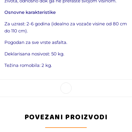
života, odnosno dok ga ne preraste svojom visinom.
Osnovne karakteristike
Za uzrast: 2
-6 godina (idealno za vozače visine od 80 cm
do 110 cm).
Pogodan za sve vrste asfalta.
Deklarisana nosivost: 50
kg.
Težina romobila: 2 kg.
POVEZANI PROIZVODI