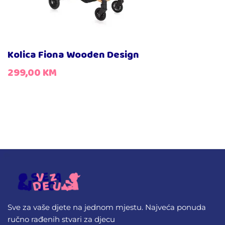
Kolica Fiona Wooden Design
299,00
KM
Sve za vaše djete na jednom mjestu. Najveća ponuda
ručno rađenih stvari za djecu