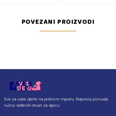
POVEZANI PROIZVODI
Sve za vaše djete na jednom mjestu. Najveća ponuda
ručno rađenih stvari za djecu