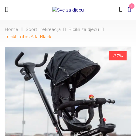
0
Home
Sport i rekreacija
Bicikli za djecu
Tricikl Lotos Alfa Black
-37%