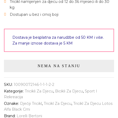
Tricikl namijenjen za djecu od 12 do 36 mjeseci ili do 30
kg
Dostupan u bez i crnoj boji
Dostava je besplatna za narudžbe od 50 KM i više.
Za manje iznose dostava je 5 KM
NEMA NA STANJU
SKU:
10090072146-1-1-1-2-2
Kategorije:
Tricikli Za Djecu
,
Bicikli Za Djecu
,
Sport I
Rekreacija
Oznake:
Dječiji Tricikl
,
Tricikl Za Djecu
,
Tricikl Za Djecu Lotos
Alfa Black Crni
Brand:
Lorelli Bertoni