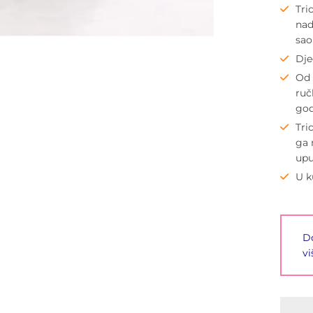
Tri
nad
sao
Dje
Od 
ruč
god
Tri
ga 
upu
U k
Do
vi