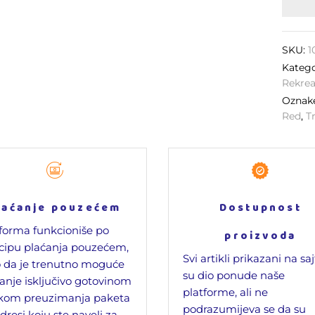
SKU:
1
Katego
Rekrea
Oznak
Red
,
T
laćanje pouzećem
Dostupnost
forma funkcioniše po
proizvoda
cipu plaćanja pouzećem,
Svi artikli prikazani na sa
 da je trenutno moguće
su dio ponude naše
anje isključivo gotovinom
platforme, ali ne
ikom preuzimanja paketa
podrazumijeva se da su
dresi koju ste naveli za