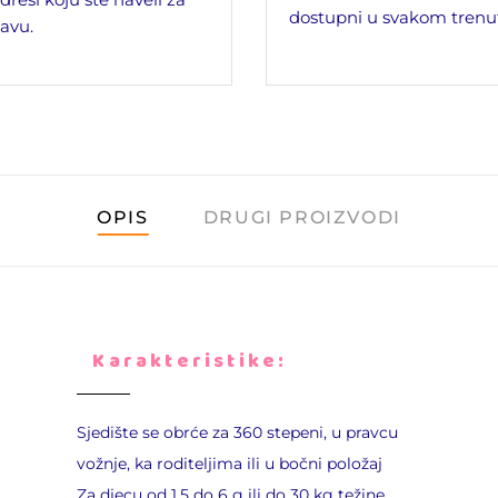
dostupni u svakom trenu
avu.
OPIS
DRUGI PROIZVODI
Karakteristike:
Sjedište se obrće za 360 stepeni, u pravcu
vožnje, ka roditeljima ili u bočni položaj
Za djecu od 1,5 do 6 g ili do 30 kg težine