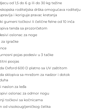
djecu od 1,5 do 6 g ili do 30 kg težine
eskopska roditeljska drška omogućava roditelju
upravlja i koriguje pravac kretanja
iki gumeni točkovi Ii čelične felne od 10 inča
opiva tenda sa prozorčetom
esivi oslonac za noge
 za igračke
once
urnosni pojas podesiv u 3 tačke
titni poojas
da Oxford 600 D platno sa UV zaštitom
da sklopiva sa mrežom za nadzor i dotok
zduha
i naslon za leđa
opivi oslonac za odmor nogu
nji točkovi sa kočnicama
 od visokougljeničkog čelika