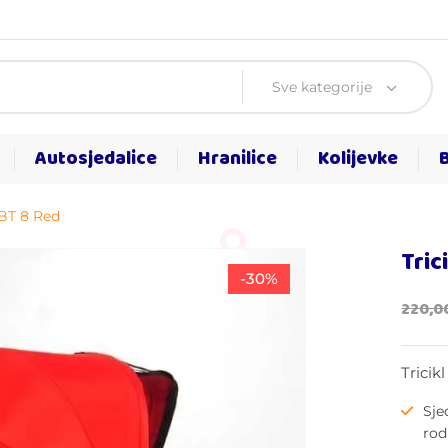
Sve kategorije
Autosjedalice
Hranilice
Kolijevke
 BT 8 Red
Tric
-30%
220,0
Tricik
Sje
rod