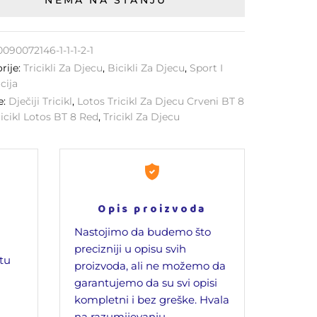
NEMA NA STANJU
0090072146-1-1-1-2-1
rije:
Tricikli Za Djecu
,
Bicikli Za Djecu
,
Sport I
cija
e:
Dječiji Tricikl
,
Lotos Tricikl Za Djecu Crveni BT 8
ricikl Lotos BT 8 Red
,
Tricikl Za Djecu
Opis proizvoda
Nastojimo da budemo što
precizniji u opisu svih
jtu
proizvoda, ali ne možemo da
garantujemo da su svi opisi
kompletni i bez greške. Hvala
na razumijevanju