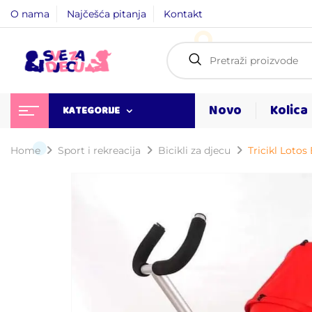
O nama
Najčešća pitanja
Kontakt
Novo
Kolica
KATEGORIJE
Home
Sport i rekreacija
Bicikli za djecu
Tricikl Lotos