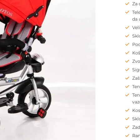
Za 
Tel
da 
Vel
Skl
Pod
Koš
Zv
Sig
Zaš
Ten
Ten
va
Kos
Skl
Zad
Ram