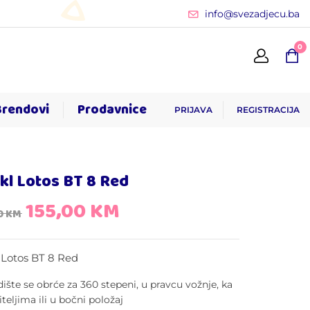
info@svezadjecu.ba
0
Brendovi
Prodavnice
PRIJAVA
REGISTRACIJA
ikl Lotos BT 8 Red
155,00
KM
0
KM
l Lotos BT 8 Red
dište se obrće za 360 stepeni, u pravcu vožnje, ka
iteljima ili u bočni položaj