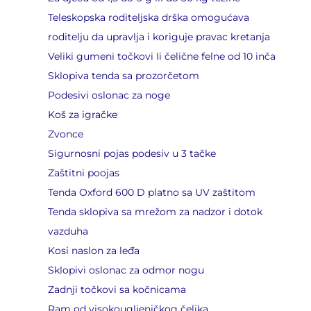
Teleskopska roditeljska drška omogućava
roditelju da upravlja i koriguje pravac kretanja
Veliki gumeni točkovi Ii čelične felne od 10 inča
Sklopiva tenda sa prozorčetom
Podesivi oslonac za noge
Koš za igračke
Zvonce
Sigurnosni pojas podesiv u 3 tačke
Zaštitni poojas
Tenda Oxford 600 D platno sa UV zaštitom
Tenda sklopiva sa mrežom za nadzor i dotok
vazduha
Kosi naslon za leđa
Sklopivi oslonac za odmor nogu
Zadnji točkovi sa kočnicama
Ram od visokougljeničkog čelika