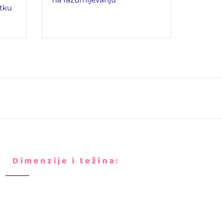
tku
Dimenzije i težina: