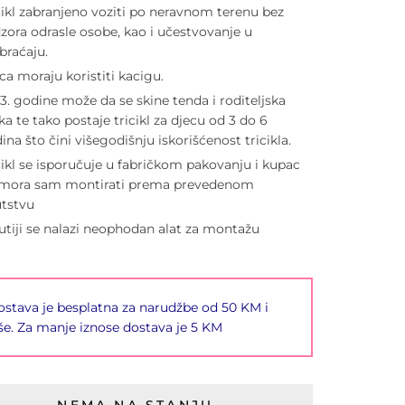
cikl zabranjeno voziti po neravnom terenu bez
zora odrasle osobe, kao i učestvovanje u
braćaju.
ca moraju koristiti kacigu.
3. godine može da se skine tenda i roditeljska
ka te tako postaje tricikl za djecu od 3 do 6
ina što čini višegodišnju iskorišćenost tricikla.
cikl se isporučuje u fabričkom pakovanju i kupac
mora sam montirati prema prevedenom
tstvu
utiji se nalazi neophodan alat za montažu
stava je besplatna za narudžbe od 50 KM i
še. Za manje iznose dostava je 5 KM