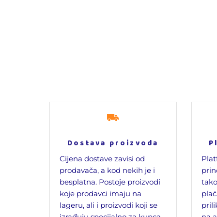
Dostava proizvoda
P
Cijena dostave zavisi od
Plat
prodavača, a kod nekih je i
prin
besplatna. Postoje proizvodi
tako
koje prodavci imaju na
plać
lageru, ali i proizvodi koji se
pril
izrađuju specijalno za kupca
na a