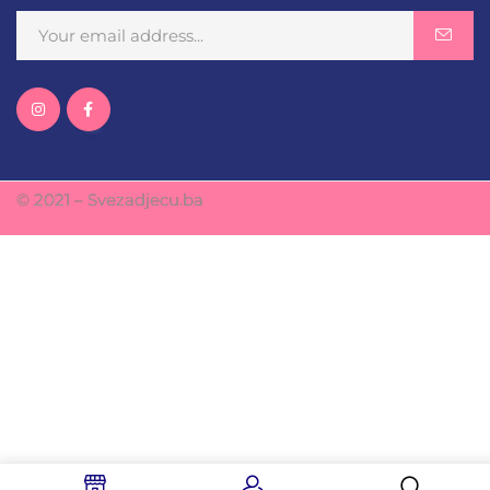
© 2021 – Svezadjecu.ba