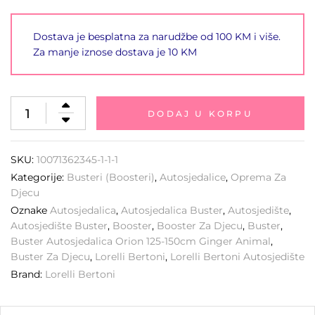
Dostava je besplatna za narudžbe od 100 KM i više.
Za manje iznose dostava je 10 KM
DODAJ U KORPU
SKU:
10071362345-1-1-1
Kategorije:
Busteri (Boosteri)
,
Autosjedalice
,
Oprema Za
Djecu
Oznake
Autosjedalica
,
Autosjedalica Buster
,
Autosjedište
,
Autosjedište Buster
,
Booster
,
Booster Za Djecu
,
Buster
,
Buster Autosjedalica Orion 125-150cm Ginger Animal
,
Buster Za Djecu
,
Lorelli Bertoni
,
Lorelli Bertoni Autosjedište
Brand:
Lorelli Bertoni