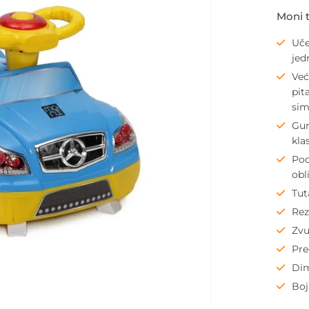
Moni 
Uče
jed
Već
pit
sim
Gur
kla
Pod
obl
Tut
Rez
Zvu
Pre
Dim
Boj