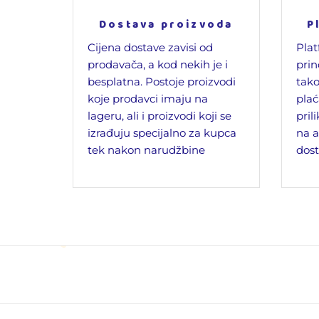
Dostava proizvoda
P
Cijena dostave zavisi od
Plat
prodavača, a kod nekih je i
prin
besplatna. Postoje proizvodi
tako
koje prodavci imaju na
plać
lageru, ali i proizvodi koji se
pril
izrađuju specijalno za kupca
na a
tek nakon narudžbine
dost