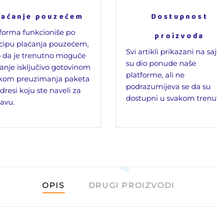
laćanje pouzećem
Dostupnost
forma funkcioniše po
proizvoda
cipu plaćanja pouzećem,
Svi artikli prikazani na sa
 da je trenutno moguće
su dio ponude naše
anje isključivo gotovinom
platforme, ali ne
ikom preuzimanja paketa
podrazumijeva se da su
dresi koju ste naveli za
dostupni u svakom trenu
avu.
OPIS
DRUGI PROIZVODI