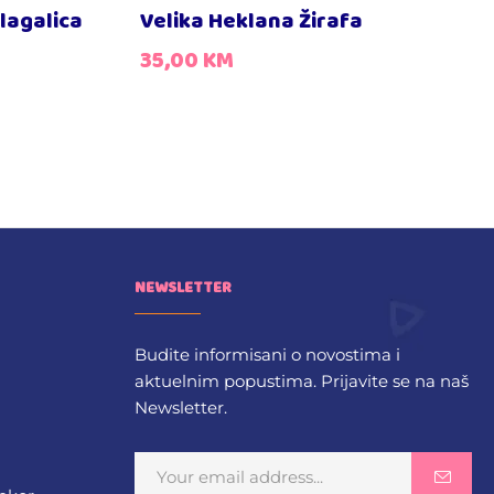
lagalica
Velika Heklana Žirafa
35,00
KM
NEWSLETTER
Budite informisani o novostima i
aktuelnim popustima. Prijavite se na naš
Newsletter.