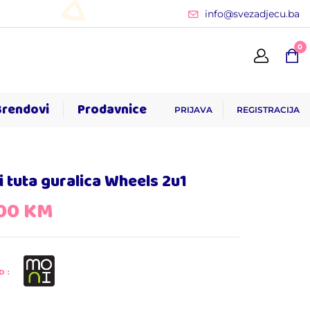
info@svezadjecu.ba
0
Brendovi
Prodavnice
PRIJAVA
REGISTRACIJA
 tuta guralica Wheels 2u1
,00
KM
D: