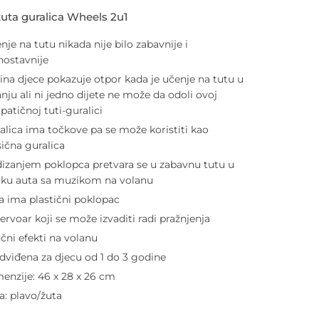
tuta guralica Wheels 2u1
nje na tutu nikada nije bilo zabavnije i
nostavnije
ina djece pokazuje otpor kada je učenje na tutu u
anju ali ni jedno dijete ne može da odoli ovoj
patičnoj tuti-guralici
alica ima točkove pa se može koristiti kao
sična guralica
izanjem poklopca pretvara se u zabavnu tutu u
iku auta sa muzikom na volanu
a ima plastični poklopac
ervoar koji se može izvaditi radi pražnjenja
čni efekti na volanu
dviđena za djecu od 1 do 3 godine
enzije: 46 x 28 x 26 cm
a: plavo/žuta