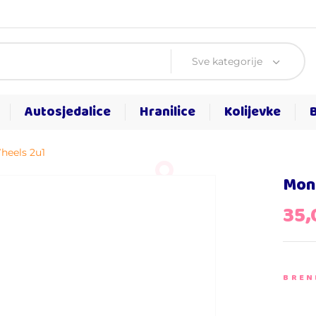
Sve kategorije
Autosjedalice
Hranilice
Kolijevke
heels 2u1
Moni
35
BREN