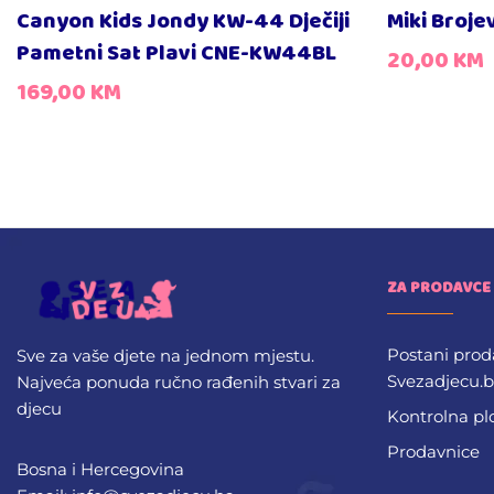
Canyon Kids Jondy KW-44 Dječiji
Miki Broje
Pametni Sat Plavi CNE-KW44BL
20,00
KM
169,00
KM
ZA PRODAVCE
Postani prod
Sve za vaše djete na jednom mjestu.
Svezadjecu.
Najveća ponuda ručno rađenih stvari za
djecu
Kontrolna pl
Prodavnice
Bosna i Hercegovina