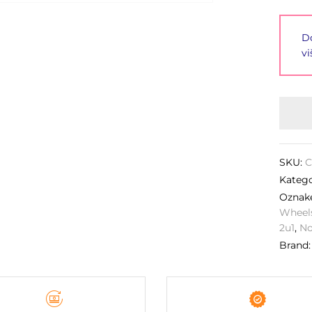
Do
vi
SKU:
C
Katego
Ozna
Wheel
2u1
,
No
Brand