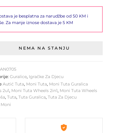
stava je besplatna za narudžbe od 50 KM i
še. Za manje iznose dostava je 5 KM
NEMA NA STANJU
AN0705
rije:
Guralice
,
Igračke Za Djecu
ke
Autić Tuta
,
Moni Tuta
,
Moni Tuta Guralica
s 2u1
,
Moni Tuta Wheels 2in1
,
Moni Tuta Wheels
ša
,
Tuta
,
Tuta Guralica
,
Tuta Za Djecu
:
Moni