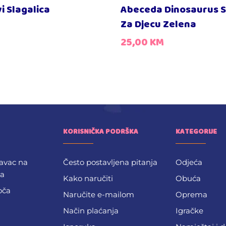
vi Slagalica
Abeceda Dinosaurus S
Za Djecu Zelena
25,00
KM
KORISNIČKA PODRŠKA
KATEGORIJE
avac na
Često postavljena pitanja
Odjeća
ba
Kako naručiti
Obuća
oča
Naručite e-mailom
Oprema
Način plaćanja
Igračke