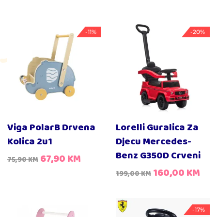
-11%
-20%
Viga PolarB Drvena
Lorelli Guralica Za
Kolica 2u1
Djecu Mercedes-
Benz G350D Crveni
67,90
KM
75,90
KM
160,00
KM
199,00
KM
-17%