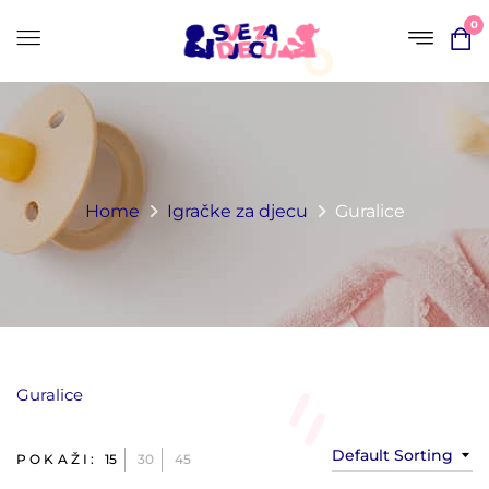
0
Home
Igračke za djecu
Guralice
Guralice
Default Sorting
POKAŽI:
15
30
45