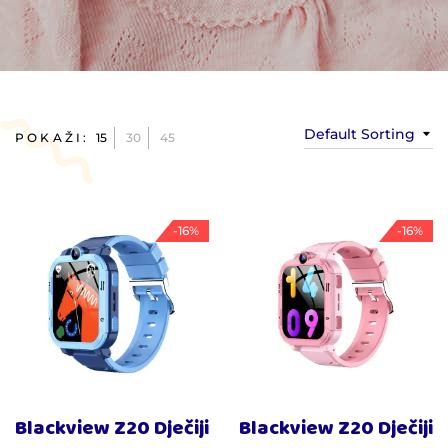
Default Sorting
POKAŽI:
15
30
45
-16%
-16%
Blackview Z20 Dječiji
Blackview Z20 Dječiji