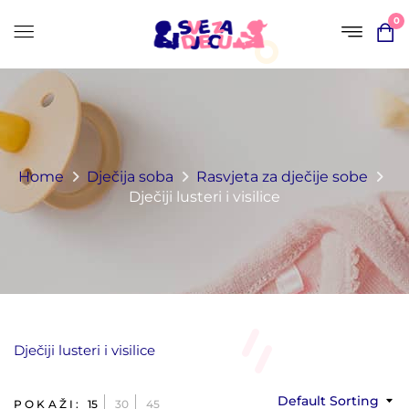
0
Home
Dječija soba
Rasvjeta za dječije sobe
Dječiji lusteri i visilice
Dječiji lusteri i visilice
Default Sorting
POKAŽI:
15
30
45