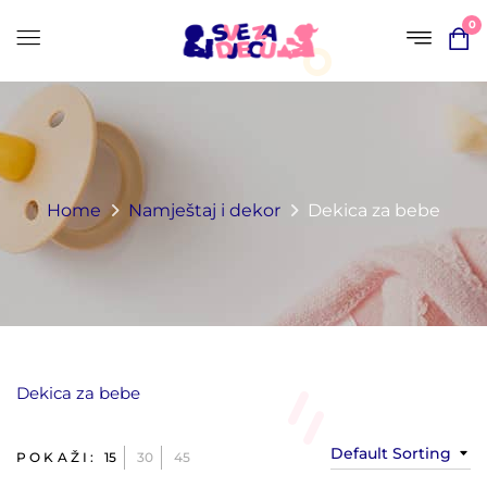
0
Home
Namještaj i dekor
Dekica za bebe​
Dekica za bebe​
Default Sorting
POKAŽI:
15
30
45