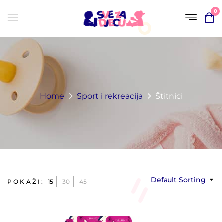
0
Home
Sport i rekreacija
Štitnici
Default Sorting
POKAŽI:
15
30
45