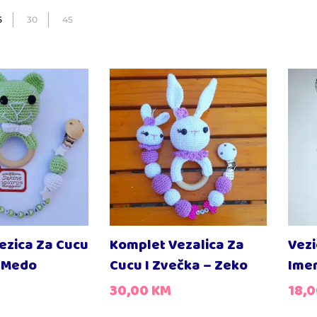
5
30
45
ezica Za Cucu
Komplet Vezalica Za
Vezi
– Medo
Cucu I Zvečka – Zeko
Ime
30,00
KM
18,