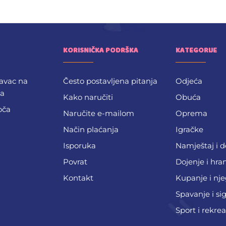
KORISNIČKA PODRŠKA
KATEGORIJE
avac na
Često postavljena pitanja
Odjeća
ba
Kako naručiti
Obuća
oča
Naručite e-mailom
Oprema
Način plaćanja
Igračke
Isporuka
Namještaj i 
Povrat
Dojenje i hra
Kontakt
Kupanje i nj
Spavanje i si
Sport i rekrea