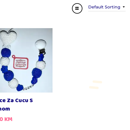
Default Sorting
ce Za Cucu S
nom
00
KM