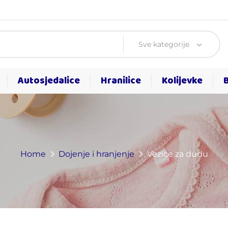
Sve kategorije
Autosjedalice
Hranilice
Kolijevke
Home
Dojenje i hranjenje
Vezice za dudu