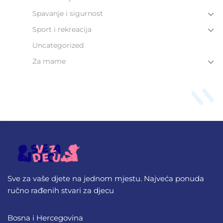
Spavanje i sigurnost
Sport i rekreacija
Uncategorized
Za mame
Sve za vaše djete na jednom mjestu. Najveća ponuda
ručno rađenih stvari za djecu
Bosna i Hercegovina