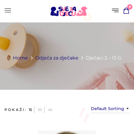
0
Home
Odjeća za dječake
Dječaci 3 – 13 G
Default Sorting
POKAŽI:
15
30
45