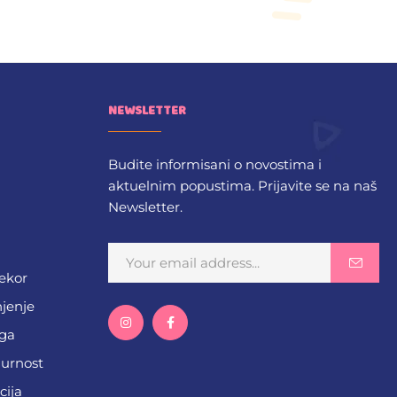
NEWSLETTER
Budite informisani o novostima i
aktuelnim popustima. Prijavite se na naš
Newsletter.
dekor
njenje
ega
gurnost
cija