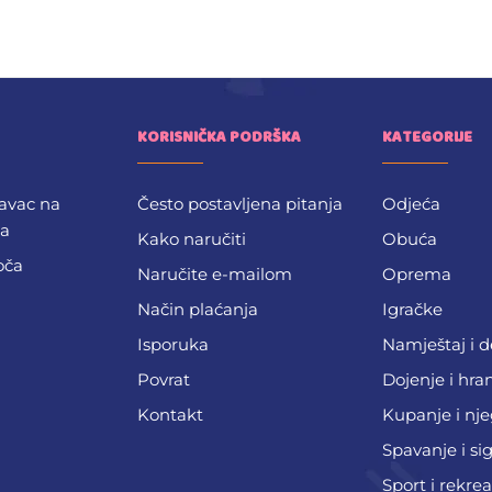
KORISNIČKA PODRŠKA
KATEGORIJE
avac na
Često postavljena pitanja
Odjeća
ba
Kako naručiti
Obuća
oča
Naručite e-mailom
Oprema
Način plaćanja
Igračke
Isporuka
Namještaj i 
Povrat
Dojenje i hra
Kontakt
Kupanje i nj
Spavanje i si
Sport i rekrea