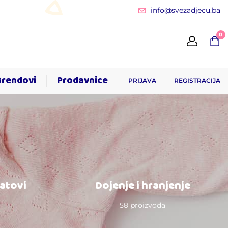
info@svezadjecu.ba
0
Brendovi
Prodavnice
PRIJAVA
REGISTRACIJA
satovi
Dojenje i hranjenje
58 proizvoda