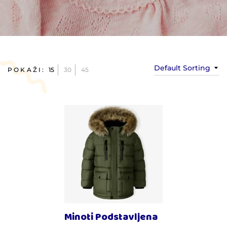
Default Sorting
POKAŽI:
15
30
45
Minoti Podstavljena