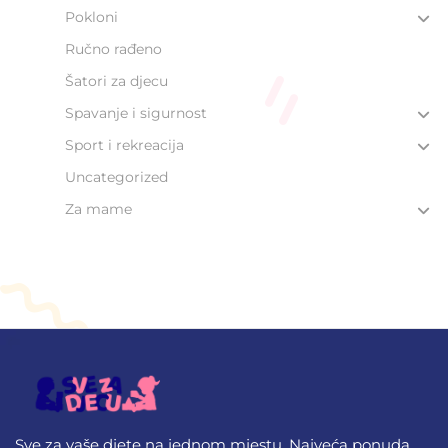
Pokloni
Ručno rađeno
Šatori za djecu
Spavanje i sigurnost
Sport i rekreacija
Uncategorized
Za mame
Sve za vaše djete na jednom mjestu. Najveća ponuda